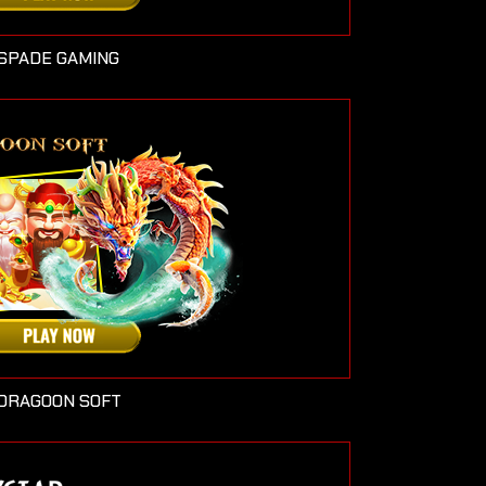
SPADE GAMING
DRAGOON SOFT