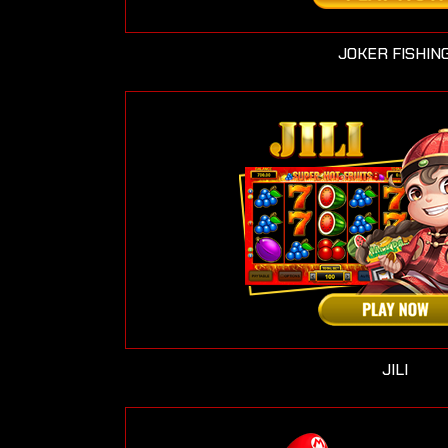
JOKER FISHIN
JILI