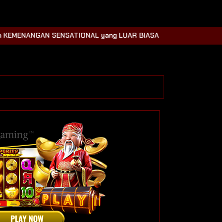
an KEMENANGAN SENSATIONAL yang LUAR BIASA
G