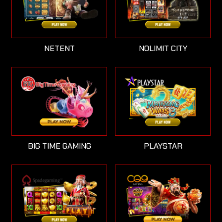
NETENT
NOLIMIT CITY
BIG TIME GAMING
PLAYSTAR