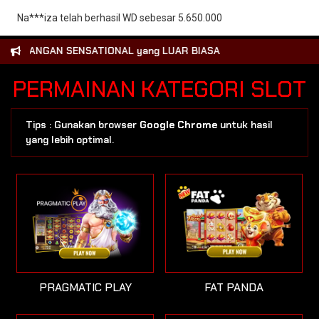
Na***iza telah berhasil WD sebesar 5.650.000
n KEMENANGAN SENSATIONAL yang LUAR BIASA
PERMAINAN KATEGORI SLOT
Tips : Gunakan browser
Google Chrome
untuk hasil
yang lebih optimal.
PRAGMATIC PLAY
FAT PANDA