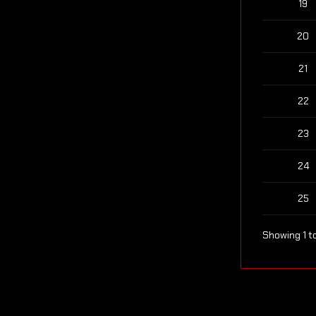
19
20
21
22
23
24
25
Showing 1 to