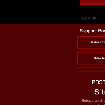
DESKTOP
Support Ba
BANK LAI
LINKAJA
POST
Sit
Sebagai salah s