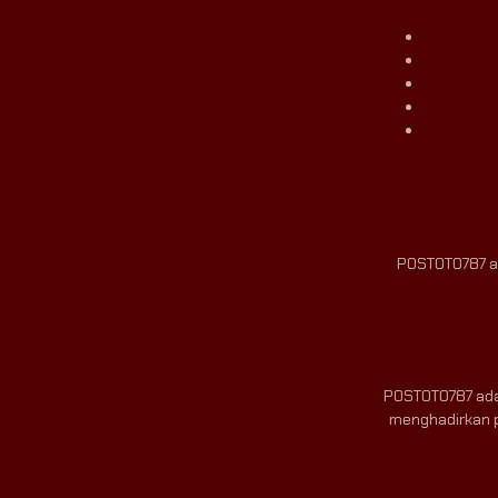
POSTOTO787 a
POSTOTO787 adal
menghadirkan p