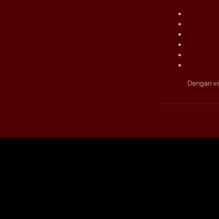
Dengan vi