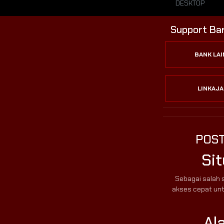
DESKTOP
Support Ba
BANK LAI
LINKAJA
POST
Sit
Sebagai salah s
akses cepat unt
Al