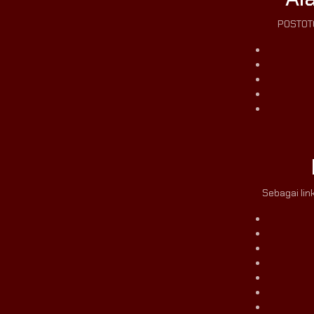
POSTOTO
Sebagai link