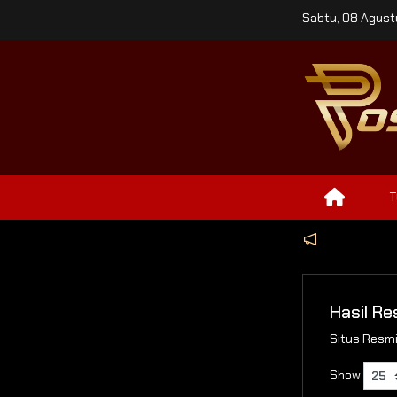
Sabtu, 08 Agust
T
Hasil R
Situs Resmi
Show