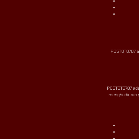
POSTOTO787 a
POSTOTO787 adal
menghadirkan p