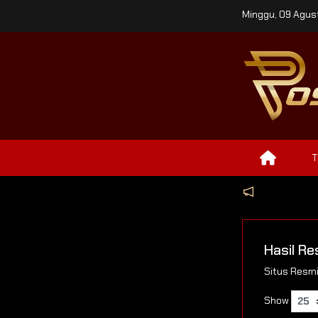
Minggu, 09 Agust
T
Hasil R
Situs Resmi
Show