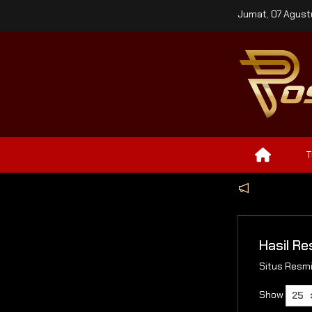
Jumat, 07 Agust
T
Hasil R
Situs Resmi
Show