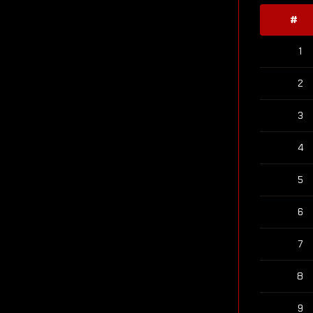
#
1
2
3
4
5
6
7
8
9