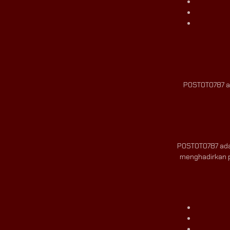
POSTOTO787 a
POSTOTO787 adal
menghadirkan p