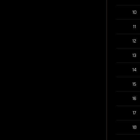
10
11
12
13
14
15
16
17
18