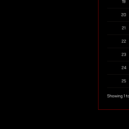
19
20
21
22
23
24
25
Showing 1 to