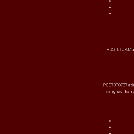
POSTOTO787 a
POSTOTO787 adal
menghadirkan p