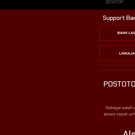
DESKTOP
Support Ba
BANK LAI
LINKAJA
POSTOTO78
Sebagai salah s
akses cepat unt
Al