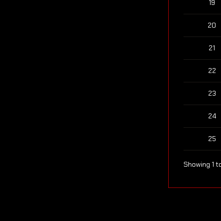
19
20
21
22
23
24
25
Showing 1 to