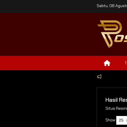
Sabtu, 08 Agustu
T
Hasil R
Situs Resmi
Show