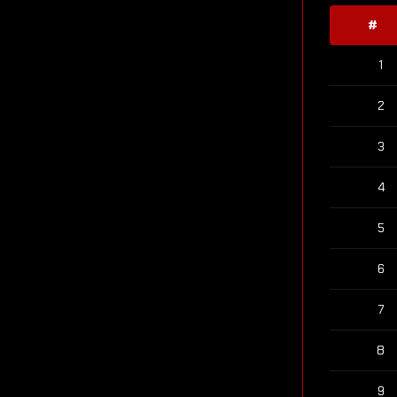
#
1
2
3
4
5
6
7
8
9