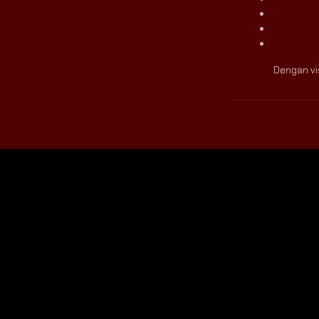
Dengan vi