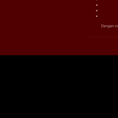
Dengan vi