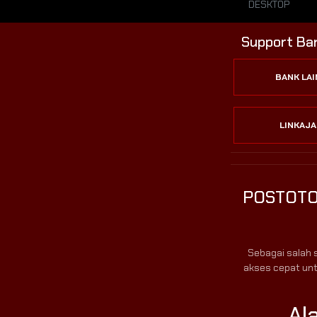
DESKTOP
Support Ba
BANK LAI
LINKAJA
POSTOTO78
Sebagai salah s
akses cepat unt
Al