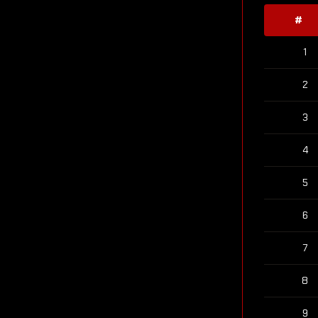
#
1
2
3
4
5
6
7
8
9