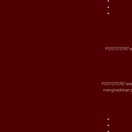
POSTOTO787 a
POSTOTO787 adal
menghadirkan p