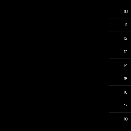
10
11
12
13
14
15
16
17
18