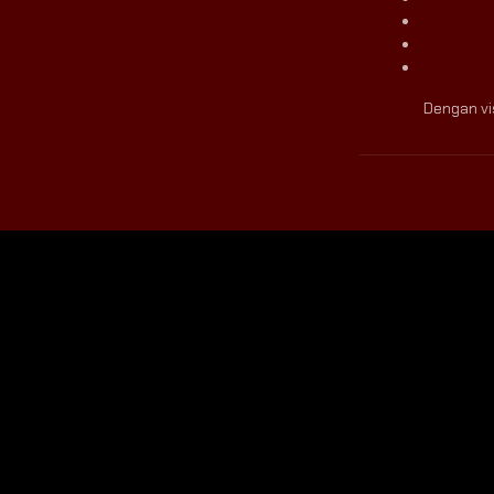
Dengan vi